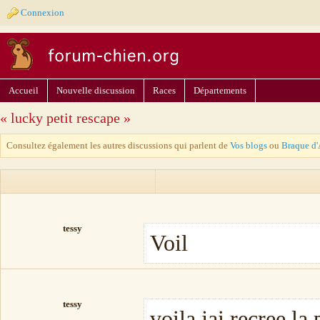
Connexion
Accueil
Nouvelle discussion
Races
Départements
« lucky petit rescape »
Consultez également les autres discussions qui parlent de
Vos blogs
ou
Braque d
tessy
Voil
tessy
voila jai recree la